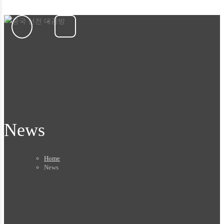
News
Home
News