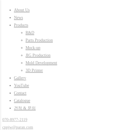
About Us
News
Products
R&D
Parts Production
Mock-up
JIG Production
Mold Development
3D Printer
Gallery
YouTube
Contact
Catalogue
견적 & 문의
070-8977-2119
cppjw@paran.com