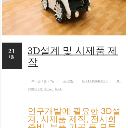
3D설계 및 시제품 제
23
1월
작
2019년 1월 23일
제이엘
NO COMMENTS
3D
PRINTER
,
NEWS
,
R&D
연구개발에 필요한 3D설
계, 시제품 제작, 전시회
준비, 부품 가공 등 모든