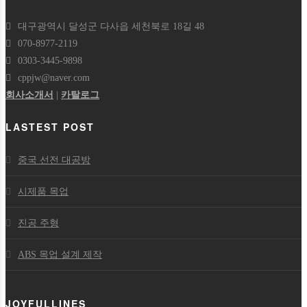
대구광역시 달성군 다사읍 세천북로 18길 48
070-8977-2119
0303-3445-9898
cppjw@naver.com
회사소개서
|
카탈로그
LASTEST POST
중국 선전 대공방
시제품 목업
진공 주형
ABS 목업 설계 제작
JOYFULLINES