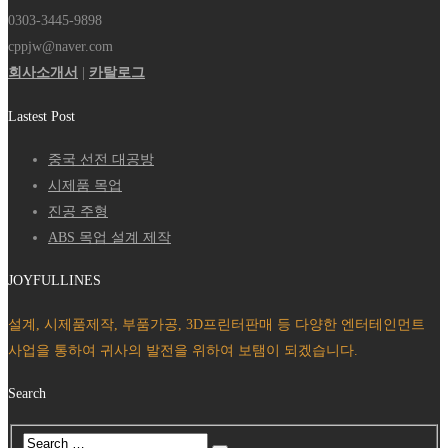
0303-3445-9898
cppjw@naver.com
회사소개서
|
카탈로그
Lastest Post
중국 선전 대공방
시제품 목업
진공 주형
ABS 목업 설계 제작
JOYFULLINES
설계, 시제품제작, 부품가공, 3D프린터판매 등 다양한 엔터테인먼트
사업을 통하여 귀사의 발전을 위하여 보탬이 되겠습니다.
Search