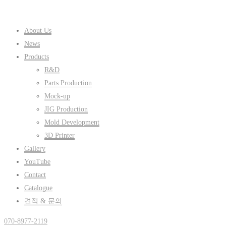
About Us
News
Products
R&D
Parts Production
Mock-up
JIG Production
Mold Development
3D Printer
Gallery
YouTube
Contact
Catalogue
견적 & 문의
070-8977-2119