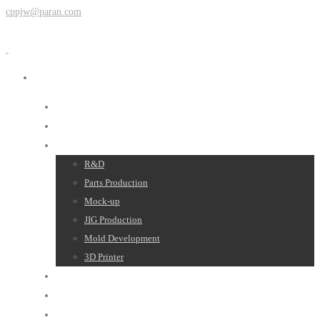
cppjw@paran.com
About Us
News
Products
R&D
Parts Production
Mock-up
JIG Production
Mold Development
3D Printer
Gallery
YouTube
Contact