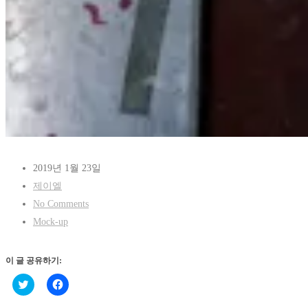
2019년 1월 23일
제이엘
No Comments
Mock-up
이 글 공유하기:
트
페
위
이
터
스