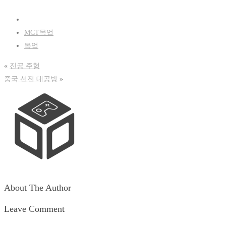
로
북
공
에
유
공
하
유
기
하
MCT목업
(새
려
창
면
목업
에
클
서
릭
열
하
«
진공 주형
림)
세
요.
중국 선전 대공방
(새
»
창
에
서
열
림)
About The Author
Leave Comment