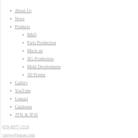
About Us
News
Products
R&D
Parts Production
Mock-up
JIG Production
Mold Development
3D Printer
Gallery
YouTube
Contact
Catalogue
견적 & 문의
070-8977-2119
cppjw@paran.com