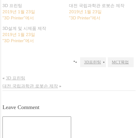
(새
려
창
면
3D 프린팅
대전 국립과학관 로봇손 제작
에
클
2019년 1월 23일
2019년 1월 23일
서
릭
열
하
"3D Printer"에서
"3D Printer"에서
림)
세
요.
3D설계 및 시제품 제작
(새
창
2019년 1월 23일
에
서
"3D Printer"에서
열
림)
3D프린팅
MCT목업
«
3D 프린팅
대전 국립과학관 로봇손 제작
»
Leave Comment