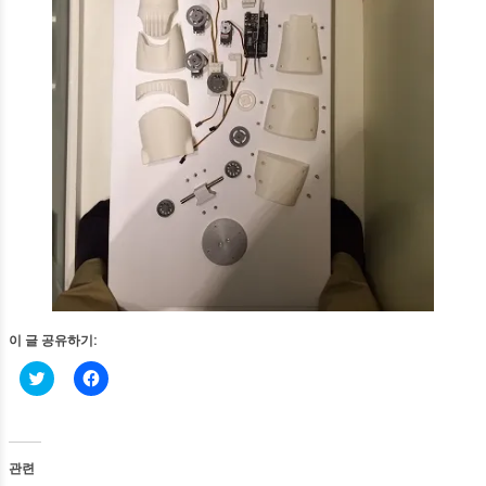
이 글 공유하기:
트
페
위
이
터
스
로
북
공
에
유
공
하
유
관련
기
하