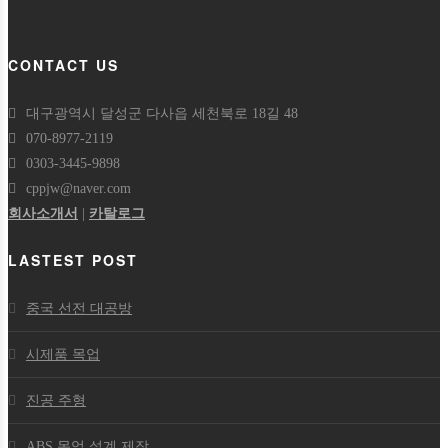
CONTACT US
대구광역시 달성군 다사읍 세천북로 18길 48
070-8977-2119
0303-3445-9898
cppjw@naver.com
회사소개서
|
카탈로그
LASTEST POST
중국 선전 대공방
시제품 목업
진공 주형
ABS 목업 설계 제작